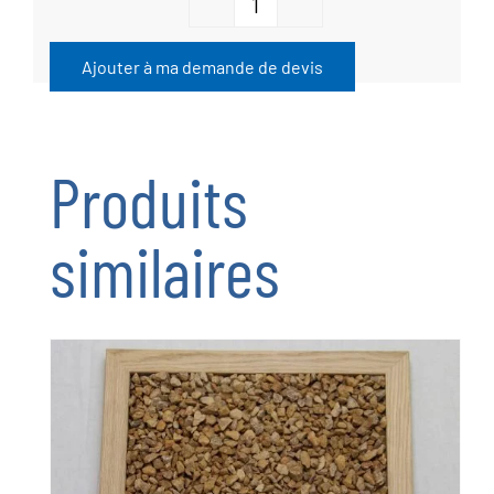
quantité
de
Ajouter à ma demande de devis
Gravillon
concassé
6/10
Produits
rose
CERTINES
similaires