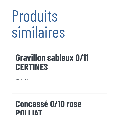
4/11
Produits
ROISSIAT
similaires
Gravillon sableux 0/11
CERTINES
Détails
Concassé 0/10 rose
POLLIAT