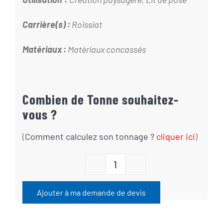
Carrière(s) :
Roissiat
Matériaux :
Matériaux concassés
Combien de Tonne souhaitez-
vous ?
(
Comment calculez son tonn
age ?
cliquer ici
)
quantité
de
Ajouter à ma demande de devis
Gravillon
concassé