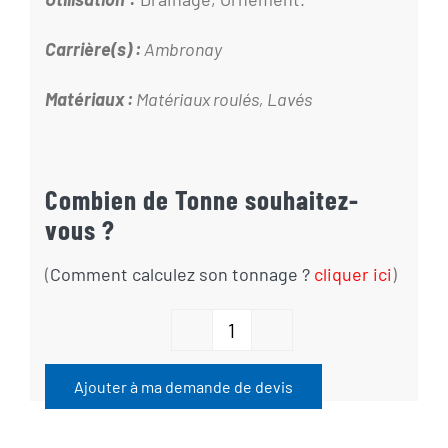
Carrière(s) :
Ambronay
Matériaux :
Matériaux roulés, Lavés
Combien de Tonne souhaitez-
vous ?
(
Comment calculez son tonnage ?
cliquer ici
)
quantité
de
Ajouter à ma demande de devis
Galet
Lavé