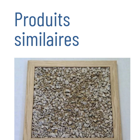
40/80
Produits
AMBRONAY
similaires